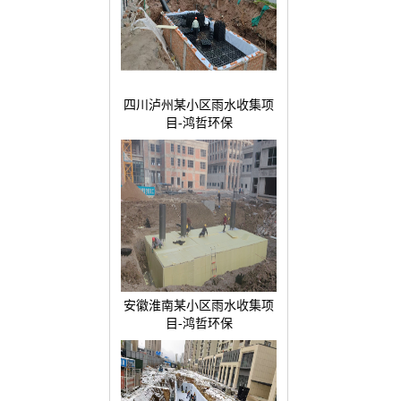
四川泸州某小区雨水收集项
目-鸿哲环保
安徽淮南某小区雨水收集项
目-鸿哲环保