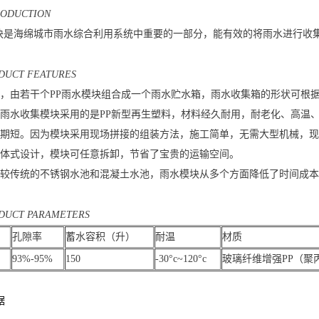
RODUCTION
模块是海绵城市雨水综合利用系统中重要的一部分，能有效的将雨水进行收
ODUCTFEATURES
活，由若干个PP雨水模块组合成一个雨水贮水箱，雨水收集箱的形状可根
，雨水收集模块采用的是PP新型再生塑料，材料经久耐用，耐老化、高温
、工期短。因为模块采用现场拼接的组装方法，施工简单，无需大型机械，
分体式设计，模块可任意拆卸，节省了宝贵的运输空间。
相比较传统的不锈钢水池和混凝土水池，雨水模块从多个方面降低了时间成
DUCTPARAMETERS
孔隙率
蓄水容积（升）
耐温
材质
93%-95%
150
-30°c~120°c
玻璃纤维增强PP（聚
据