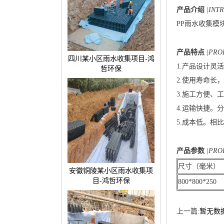
产品介绍
|INT
PP雨水收集
产品特点
|PR
四川某小区雨水收集项目-鸿
1.产品设计灵
哲环保
2.使用寿命长
3.施工方便
4.运输快捷。
5.成本低。
产品参数
|PRO
尺寸（毫米）
安徽铜陵某小区雨水收集项
目-鸿哲环保
800*800*250
上一篇:
暂无数