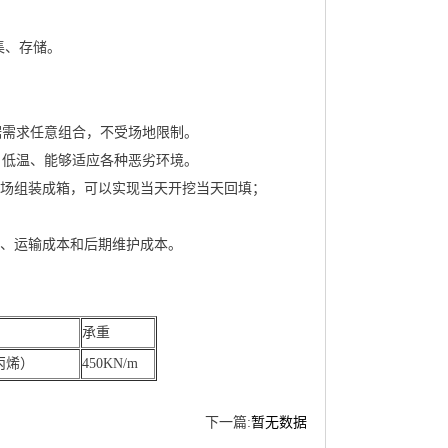
集、存储。
据需求任意组合，不受场地限制。
、低温、能够适应各种恶劣环境。
现场组装成箱，可以实现当天开挖当天回填；
本、运输成本和后期维护成本。
承重
丙烯）
450KN/m
下一篇:
暂无数据